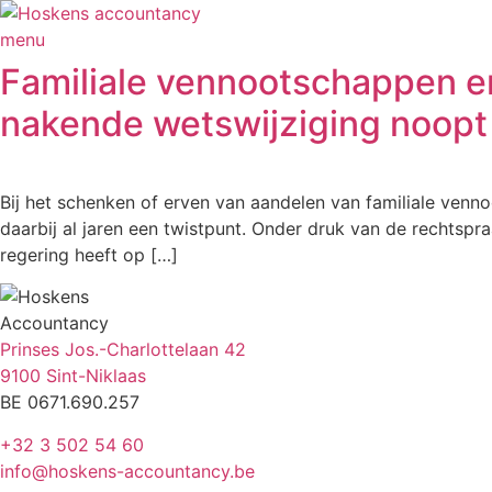
Spring
naar
menu
de
Familiale vennootschappen en
inhoud
nakende wetswijziging noopt 
Bij het schenken of erven van aandelen van familiale ven
daarbij al jaren een twistpunt. Onder druk van de rechtspr
regering heeft op […]
Accountancy
Prinses Jos.-Charlottelaan 42
9100 Sint-Niklaas
BE 0671.690.257
+32 3 502 54 60
info@hoskens-accountancy.be